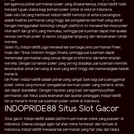
beragamnya pilihan permainan poker yang ditawarkannya, Indopride88 telah
menjadi tujuan utama bagi pemain poker online di seluruh Indonesia.
Salah satu hal yang membuat Indopride88 menonjol di antara pesaingnya
adalah kualitas permainan yang tinggi dan pengalaman bermain yang lancar.
Dengan menggunakan teknologi canggih, platform ini menawarkan meja poker
interaktif dan grafis yang memukau, sehingga para pemain dapat merasakan
sensasi bermain poker di kasino sungguhan langsung dari kenyamanan rumah
mereka.
Selain itu, Indopride88 juga menawarkan berbagai jenis permainan Poker,
mulai dari Texas Hold'em hingga Omaha, sehingga para pemain dapat
menemukan permainan yang sesuai dengan preferensi dan keterampilan
mereka. Dengan turnamen poker yang sering diadakan, para pemain memiliki
kesempatan untuk bersaing di level yang lebih tinggi dan memenangkan hadiah
menarik.
Idn Poker Indopride88 adalah pilihan yang sangat baik bagi para penggemar
poker online yang mencari pengalaman bermain poker yang menarik, aman,
dan dapat diandalkan. Dengan reputasi yang kuat, beragamnya pilihan
permainan, dan fokus pada keamanan dan layanan pelanggan, Indopride88
terus menarik minat para pemain poker online di Indonesia.
INDOPRIDE88 Situs Slot Gacor
Situs gacor Indopride88 adalah platform permainan online yang populer di
Indonesia. Dikenal sebagai agen taruhan online terbesar dan terbaik di
Indonesia, Indopride88 menawarkan permainan yang fair play dan tanpa