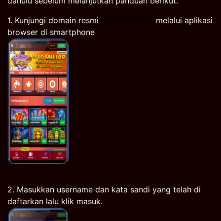
dahulu sebelum melanjutkan panduan berikut.
1. Kunjungi domain resmi
INDOPRIDE88
melalui aplikasi
browser di smartphone
2. Masukkan username dan kata sandi yang telah di
daftarkan lalu klik masuk.