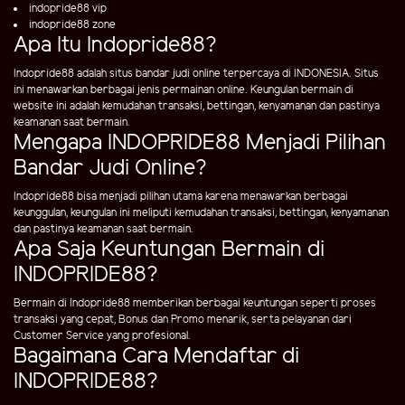
indopride88 vip
indopride88 zone
Apa Itu Indopride88?
Indopride88 adalah situs bandar judi online terpercaya di INDONESIA. Situs
ini menawarkan berbagai jenis permainan online. Keungulan bermain di
website ini adalah kemudahan transaksi, bettingan, kenyamanan dan pastinya
keamanan saat bermain.
Mengapa INDOPRIDE88 Menjadi Pilihan
Bandar Judi Online?
Indopride88 bisa menjadi pilihan utama karena menawarkan berbagai
keunggulan, keungulan ini meliputi kemudahan transaksi, bettingan, kenyamanan
dan pastinya keamanan saat bermain.
Apa Saja Keuntungan Bermain di
INDOPRIDE88?
Bermain di Indopride88 memberikan berbagai keuntungan seperti proses
transaksi yang cepat, Bonus dan Promo menarik, serta pelayanan dari
Customer Service yang profesional.
Bagaimana Cara Mendaftar di
INDOPRIDE88?