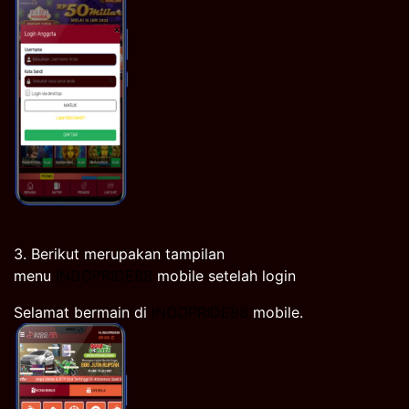
3. Berikut merupakan tampilan
menu
INDOPRIDE88
mobile setelah login
Selamat bermain di
INDOPRIDE88
mobile.