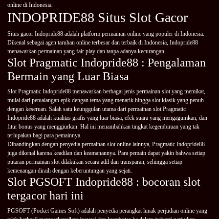
online di Indonesia.
INDOPRIDE88 Situs Slot Gacor
Situs gacor Indopride88 adalah platform permainan online yang populer di Indonesia.
Dikenal sebagai agen taruhan online terbesar dan terbaik di Indonesia, Indopride88
menawarkan permainan yang fair play dan tanpa adanya kecurangan.
Slot Pragmatic Indopride88 : Pengalaman
Bermain yang Luar Biasa
Slot Pragmatic Indopride88 menawarkan berbagai jenis permainan slot yang memikat,
mulai dari petualangan epik dengan tema yang menarik hingga slot klasik yang penuh
dengan keseruan. Salah satu keunggulan utama dari permainan slot Pragmatic
Indopride88 adalah kualitas grafis yang luar biasa, efek suara yang mengagumkan, dan
fitur bonus yang menggiurkan. Hal ini menambahkan tingkat kegembiraan yang tak
terlupakan bagi para pemainnya.
Dibandingkan dengan penyedia permainan slot online lainnya, Pragmatic Indopride88
juga dikenal karena keadilan dan keamanannya. Para pemain dapat yakin bahwa setiap
putaran permainan slot dilakukan secara adil dan transparan, sehingga setiap
kemenangan diraih dengan keberuntungan yang sejati.
Slot PGSOFT Indopride88 : bocoran slot
tergacor hari ini
PGSOFT (Pocket Games Soft) adalah penyedia perangkat lunak perjudian online yang