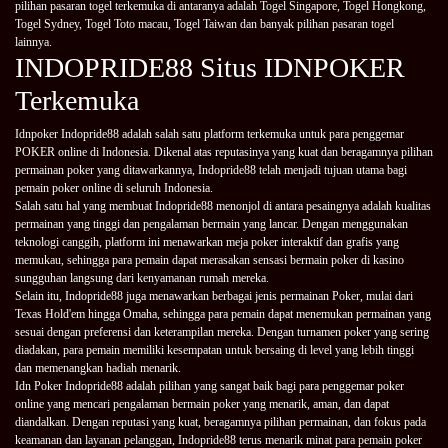
pilihan pasaran togel terkemuka di antaranya adalah Togel Singapore, Togel Hongkong,
Togel Sydney, Togel Toto macau, Togel Taiwan dan banyak pilihan pasaran togel
lainnya.
INDOPRIDE88 Situs IDNPOKER
Terkemuka
Idnpoker Indopride88 adalah salah satu platform terkemuka untuk para penggemar
POKER online di Indonesia. Dikenal atas reputasinya yang kuat dan beragamnya pilihan
permainan poker yang ditawarkannya, Indopride88 telah menjadi tujuan utama bagi
pemain poker online di seluruh Indonesia.
Salah satu hal yang membuat Indopride88 menonjol di antara pesaingnya adalah kualitas
permainan yang tinggi dan pengalaman bermain yang lancar. Dengan menggunakan
teknologi canggih, platform ini menawarkan meja poker interaktif dan grafis yang
memukau, sehingga para pemain dapat merasakan sensasi bermain poker di kasino
sungguhan langsung dari kenyamanan rumah mereka.
Selain itu, Indopride88 juga menawarkan berbagai jenis permainan Poker, mulai dari
Texas Hold'em hingga Omaha, sehingga para pemain dapat menemukan permainan yang
sesuai dengan preferensi dan keterampilan mereka. Dengan turnamen poker yang sering
diadakan, para pemain memiliki kesempatan untuk bersaing di level yang lebih tinggi
dan memenangkan hadiah menarik.
Idn Poker Indopride88 adalah pilihan yang sangat baik bagi para penggemar poker
online yang mencari pengalaman bermain poker yang menarik, aman, dan dapat
diandalkan. Dengan reputasi yang kuat, beragamnya pilihan permainan, dan fokus pada
keamanan dan layanan pelanggan, Indopride88 terus menarik minat para pemain poker