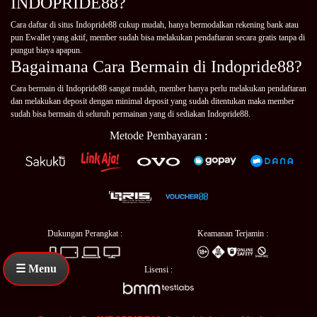
INDOPRIDE88?
Cara daftar di situs Indopride88 cukup mudah, hanya bermodalkan rekening bank atau
pun Ewallet yang aktif, member sudah bisa melakukan pendaftaran secara gratis tanpa di
pungut biaya apapun.
Bagaimana Cara Bermain di Indopride88?
Cara bermain di Indopride88 sangat mudah, member hanya perlu melakukan pendaftaran
dan melakukan deposit dengan minimal deposit yang sudah ditentukan maka member
sudah bisa bermain di seluruh permainan yang di sediakan Indopride88.
Metode Pembayaran :
Dukungan Perangkat :
Keamanan Terjamin :
☰ Menu
Lisensi :