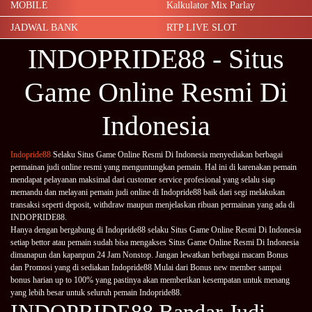
MOBILE
Kalkulator Mix Parlay
JADWAL BANK
RTP LIVE SLOT
INDOPRIDE88 - Situs
Game Online Resmi Di
Indonesia
Indopride88
Selaku Situs Game Online Resmi Di Indonesia menyediakan berbagai
permainan judi online resmi yang menguntungkan pemain. Hal ini di karenakan pemain
mendapat pelayanan maksimal dari customer service profesional yang selalu siap
memandu dan melayani pemain judi online di Indopride88 baik dari segi melakukan
transaksi seperti deposit, withdraw maupun menjelaskan ribuan permainan yang ada di
INDOPRIDE88.
Hanya dengan bergabung di Indopride88 selaku Situs Game Online Resmi Di Indonesia
setiap bettor atau pemain sudah bisa mengakses Situs Game Online Resmi Di Indonesia
dimanapun dan kapanpun 24 Jam Nonstop. Jangan lewatkan berbagai macam Bonus
dan Promosi yang di sediakan Indopride88 Mulai dari Bonus new member sampai
bonus harian up to 100% yang pastinya akan memberikan kesempatan untuk menang
yang lebih besar untuk seluruh pemain Indopride88.
INDOPRIDE88 Bandar Judi